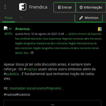
Friendica
Toggle
Entrar
Informação
navigation
Mention
Posts
Aracnus
quarta-feira, 16 de agosto de 2023 12:48
— (
Grêmio Mineiro de Esportes,
Rua Confrade Machado, Nova Esperança, Regional Noroeste, Belo Horizonte,
Região Geográfica Imediata de Belo Horizonte, Região Metropolitana de
Belo Horizonte, Região Geográfica Intermediária de Belo Horizonte, Minas
Gerais, Sou
)
•
Apesar disso já ter sido discutido antes, é sempre bom
reforçar. Os #
nazitas
usam vários outro símbolos além da
#
suástica
. É fundamental que tenhamos noção de todos
eles.
RE:
mastodon.social/users/Polynomi…
#nazitas
#suástica