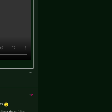
sas
 dieta de mídias