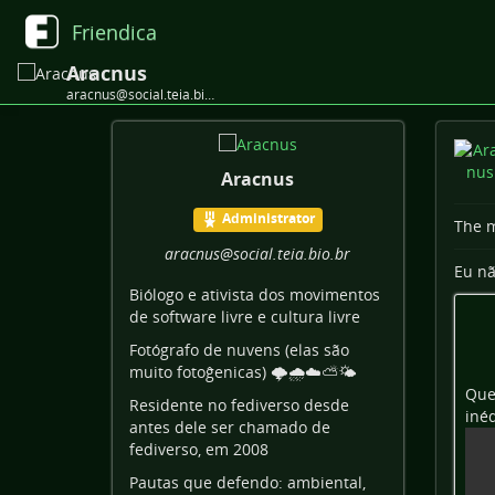
Friendica
Aracnus
aracnus@social.teia.bio.br
Aracnus
Administrator
The m
aracnus
@social
.teia
.bio
.br
Eu nã
Biólogo e ativista dos movimentos
de software livre e cultura livre
Fotógrafo de nuvens (elas são
muito fotoĝenicas) 🌩️🌧️☁️⛅🌤️
Que
Residente no fediverso desde
inéd
antes dele ser chamado de
fediverso, em 2008
Pautas que defendo: ambiental,