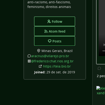
anti-racismo, anti-fascismo,
feminismo, direitos animais
Follow
Atom feed
Posts
Minas Gerais, Brazil
aracnus
@vilarejo
.pro
.br
@frederico:chat
.rios
.org
.br
https:
/
/teia
.bio
.br
Joined:
29 de set. de 2019
2 pe