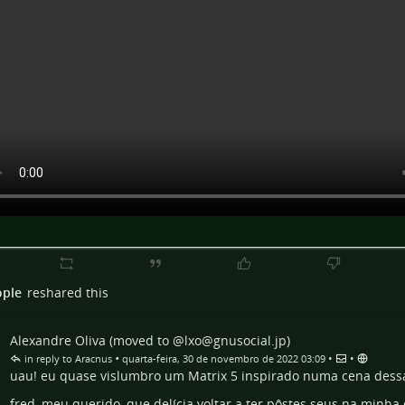
ople
reshared this
Alexandre Oliva (moved to @lxo@gnusocial.jp)
•
•
•
in reply to Aracnus
quarta-feira, 30 de novembro de 2022 03:09
uau! eu quase vislumbro um Matrix 5 inspirado numa cena des
fred, meu querido, que delícia voltar a ter pôstes seus na minha