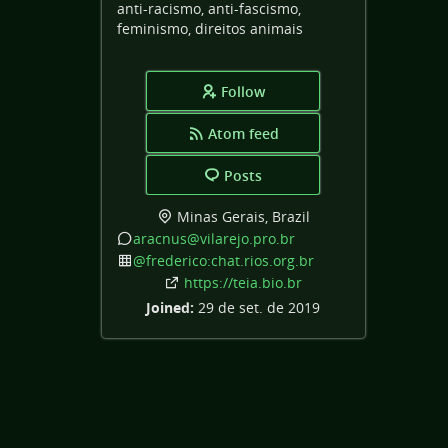
anti-racismo, anti-fascismo,
feminismo, direitos animais
Follow
Atom feed
Posts
Minas Gerais, Brazil
aracnus
@vilarejo
.pro
.br
@frederico:chat
.rios
.org
.br
https:
/
/teia
.bio
.br
Joined:
29 de set. de 2019