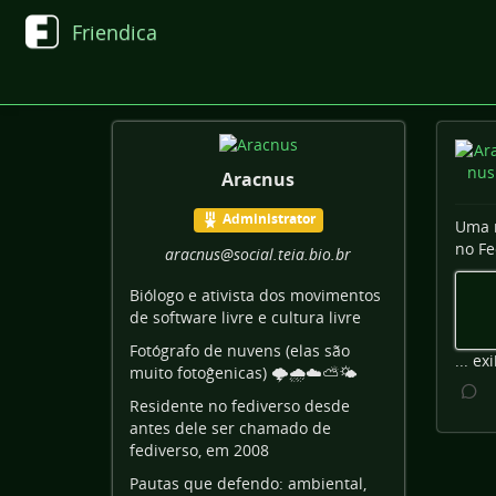
Friendica
Aracnus
Administrator
Uma r
no Fe
aracnus
@social
.teia
.bio
.br
Biólogo e ativista dos movimentos
de software livre e cultura livre
Fotógrafo de nuvens (elas são
...
exi
muito fotoĝenicas) 🌩️🌧️☁️⛅🌤️
Residente no fediverso desde
antes dele ser chamado de
fediverso, em 2008
Pautas que defendo: ambiental,